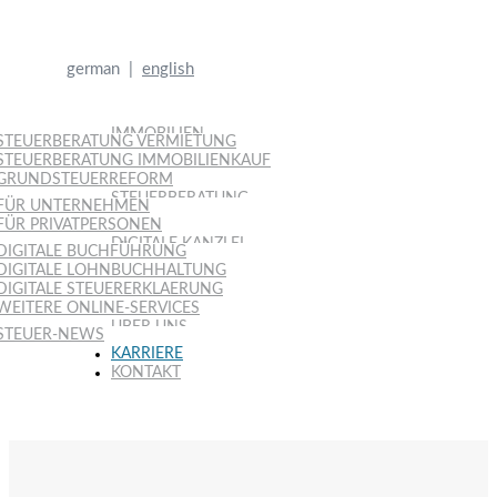
german |
english
IMMOBILIEN
STEUERBERATUNG VERMIETUNG
STEUERBERATUNG IMMOBILIENKAUF
GRUNDSTEUERREFORM
STEUERBERATUNG
FÜR UNTERNEHMEN
FÜR PRIVATPERSONEN
DIGITALE KANZLEI
DIGITALE BUCHFÜHRUNG
DIGITALE LOHNBUCHHALTUNG
DIGITALE STEUERERKLAERUNG
WEITERE ONLINE-SERVICES
ÜBER UNS
STEUER-NEWS
KARRIERE
KONTAKT