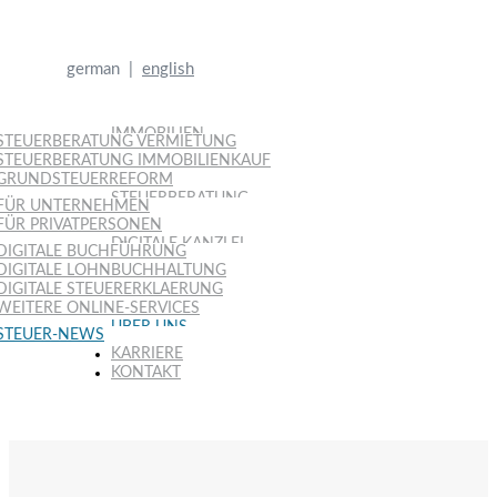
german |
english
IMMOBILIEN
STEUERBERATUNG VERMIETUNG
STEUERBERATUNG IMMOBILIENKAUF
GRUNDSTEUERREFORM
STEUERBERATUNG
FÜR UNTERNEHMEN
FÜR PRIVATPERSONEN
DIGITALE KANZLEI
DIGITALE BUCHFÜHRUNG
DIGITALE LOHNBUCHHALTUNG
DIGITALE STEUERERKLAERUNG
WEITERE ONLINE-SERVICES
ÜBER UNS
STEUER-NEWS
KARRIERE
KONTAKT