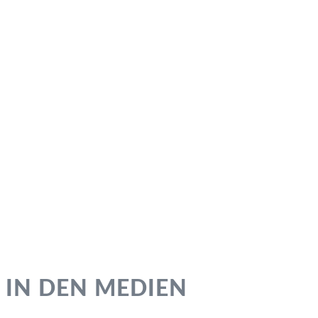
Vermögen auf­zubauen.
KATHARINA THOMS
Steuerberaterin Immobilien
IN DEN MEDIEN