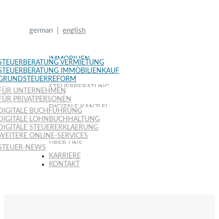
german |
english
IMMOBILIEN
STEUERBERATUNG VERMIETUNG
STEUERBERATUNG IMMOBILIENKAUF
GRUNDSTEUERREFORM
STEUERBERATUNG
FÜR UNTERNEHMEN
FÜR PRIVATPERSONEN
DIGITALE KANZLEI
DIGITALE BUCHFÜHRUNG
DIGITALE LOHNBUCHHALTUNG
DIGITALE STEUERERKLAERUNG
WEITERE ONLINE-SERVICES
ÜBER UNS
STEUER-NEWS
KARRIERE
KONTAKT